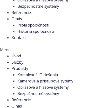
Obrazové a hlasové systémy
Bezpečnostné systémy
Referencie
O nás
Profil spoločnosti
História spoločnosti
Kontakt
Menu
Úvod
Služby
Produkty
Komplexné IT riešenia
Kamerové a prístupové sytémy
Obrazové a hlasové systémy
Bezpečnostné systémy
Referencie
O nás