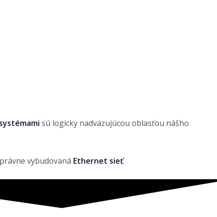
 systémami
sú logicky nadväzujúcou oblasťou nášho
a správne vybudovaná
Ethernet sieť
.