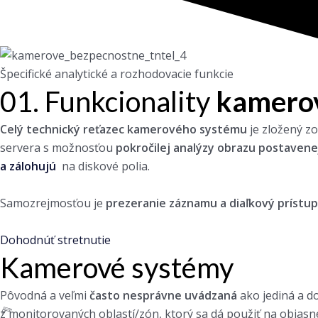
Špecifické analytické a rozhodovacie funkcie
01.
Funkcionality
kamero
Celý technický reťazec kamerového systému
je zložený z
servera s možnosťou
pokročilej analýzy obrazu postavene
a zálohujú
na diskové polia.
Samozrejmosťou je
prezeranie záznamu a diaľkový prístup
Dohodnúť stretnutie
Kamerové systémy
Pôvodná a veľmi
často nesprávne
uvádzaná
ako jediná a 
z monitorovaných oblastí/zón, ktorý sa dá použiť na objas