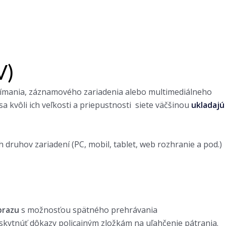
V)
snímania, záznamového zariadenia alebo multimediálneho
sa kvôli ich veľkosti a priepustnosti siete väčšinou
ukladajú
druhov zariadení (PC, mobil, tablet, web rozhranie a pod.)
brazu
s možnosťou spätného prehrávania
skytnúť dôkazy policajným zložkám na uľahčenie pátrania.