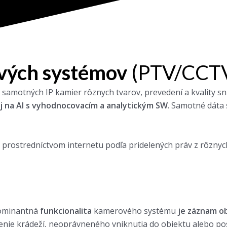
vých systémov
(PTV/CCT
o samotných IP kamier rôznych tvarov, prevedení a kvality 
j na AI s vyhodnocovacím a analytickým SW
. Samotné dáta 
prostredníctvom internetu podľa pridelených práv z rôznych 
dominantná
funkcionalita
kamerového systému
je záznam o
nenie krádeží, neoprávneného vniknutia do objektu alebo po