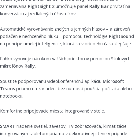
zameriavania
RightSight 2
umožňuje panel
Rally Bar
privítať na
konverzáciu aj vzdialených účastníkov.
Automatické vyrovnávanie znelých a jemných hlasov – a zároveň
potlačenie nechceného hluku – pomocou technológie
RightSound
na princípe umelej inteligencie, ktorá sa v priebehu času zlepšuje.
Ľahko vyhovuje nárokom väčších priestorov pomocou Stolových
mikrofónov
Rally
.
Spustite podporovanú videokonferenčnú aplikáciu
Microsoft
Teams
priamo na zariadení bez nutnosti použitia počítača alebo
notebooku.
Komfortne pripojovacie miesta integrované v stole.
SMART
riadenie svetiel, závesov, TV zobrazovača, klimatizácie
integrovaným tabletom priamo v dekoratívnej stene v prípade