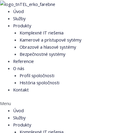
Preskočiť
na
Úvod
obsah
Služby
Produkty
Komplexné IT riešenia
Kamerové a prístupové sytémy
Obrazové a hlasové systémy
Bezpečnostné systémy
Referencie
O nás
Profil spoločnosti
História spoločnosti
Kontakt
Menu
Úvod
Služby
Produkty
Komplexné IT riešenia