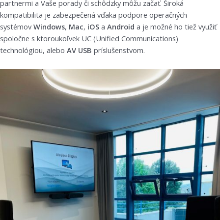
partnermi a Vaše porady či schôdzky môžu začať. Široká
kompatibilita je zabezpečená vďaka podpore operačných
systémov
Windows
,
Mac
,
iOS
a
Android
a je možné ho tiež využiť
spoločne s ktoroukoľvek UC (Unified Communications)
technológiou, alebo
AV USB
príslušenstvom.