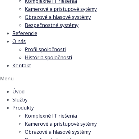
Komplexné IT riešenia
Kamerové a prístupové sytémy
Obrazové a hlasové systémy
Bezpečnostné systémy
Referencie
O nás
Profil spoločnosti
História spoločnosti
Kontakt
Menu
Úvod
Služby
Produkty
Komplexné IT riešenia
Kamerové a prístupové sytémy
Obrazové a hlasové systémy